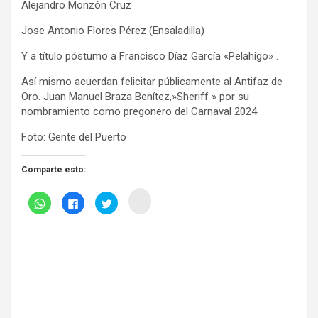
Alejandro Monzón Cruz
Jose Antonio Flores Pérez (Ensaladilla)
Y a título póstumo a Francisco Díaz García «Pelahigo» .
Así mismo acuerdan felicitar públicamente al Antifaz de
Oro. Juan Manuel Braza Benítez,»Sheriff » por su
nombramiento como pregonero del Carnaval 2024.
Foto: Gente del Puerto
Comparte esto:
H
H
H
H
a
a
a
a
z
z
z
z
c
c
c
c
l
l
l
l
i
i
i
i
c
c
c
c
p
p
p
p
a
a
a
a
r
r
r
r
a
a
a
a
c
c
c
c
o
o
o
o
m
m
m
m
p