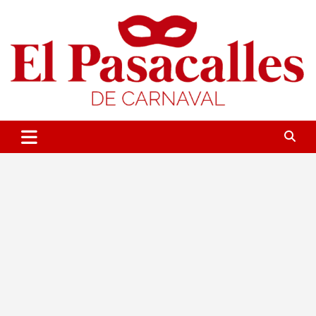
Saltar
al
contenido
Portal sobre el Carnaval de Cádiz
El Pasacalles de Carnaval