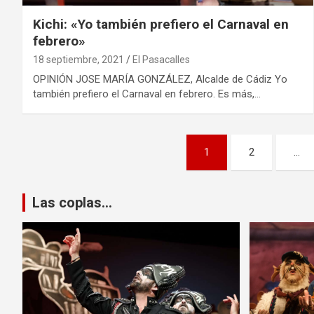
Kichi: «Yo también prefiero el Carnaval en
febrero»
18 septiembre, 2021
El Pasacalles
OPINIÓN JOSE MARÍA GONZÁLEZ, Alcalde de Cádiz Yo
también prefiero el Carnaval en febrero. Es más,…
Navegación
1
2
…
de
entradas
Las coplas...