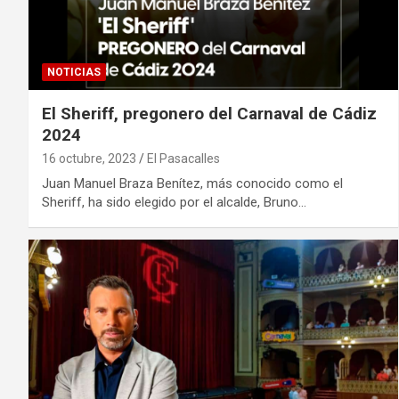
NOTICIAS
El Sheriff, pregonero del Carnaval de Cádiz
2024
16 octubre, 2023
El Pasacalles
Juan Manuel Braza Benítez, más conocido como el
Sheriff, ha sido elegido por el alcalde, Bruno…