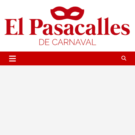
Saltar
al
contenido
Portal sobre el Carnaval de Cádiz
El Pasacalles de Carnaval