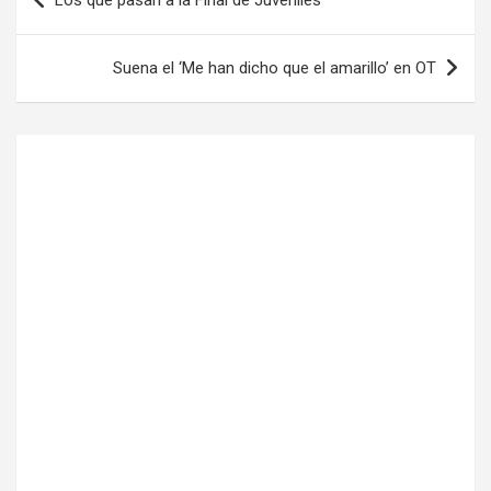
Los que pasan a la Final de Juveniles
de
entradas
Suena el ‘Me han dicho que el amarillo’ en OT