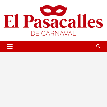
Saltar
al
contenido
Portal sobre el Carnaval de Cádiz
El Pasacalles de Carnaval