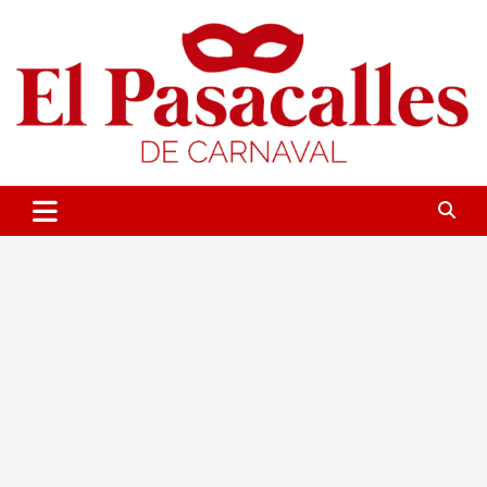
Saltar
al
contenido
Portal sobre el Carnaval de Cádiz
El Pasacalles de Carnaval