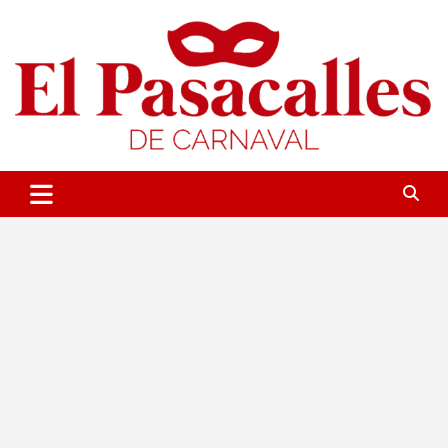
Saltar
al
contenido
Portal sobre el Carnaval de Cádiz
El Pasacalles de Carnaval